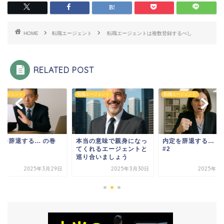
HOME
転職エージェント
転職エージェントは複数登録するべし
RELATED POST
エージェント
転職エージェント
転職エージェント
を辞退する... の巻
本当の意味で親身になっ
内定を辞退する… の
てくれるエージェントと
#2
巡り合いましょう
2025年3月29日
2025年3月30日
2025年3