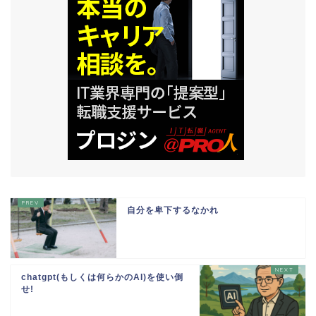
自分を卑下するなかれ
chatgpt(もしくは何らかのAI)を使い倒
せ!