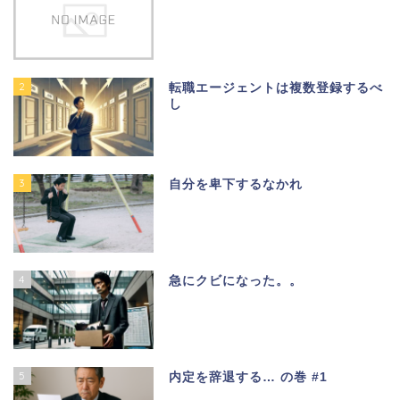
2
転職エージェントは複数登録するべ
し
3
自分を卑下するなかれ
4
急にクビになった。。
5
内定を辞退する… の巻 #1