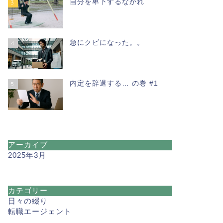
自分を卑下するなかれ
3
急にクビになった。。
4
内定を辞退する… の巻 #1
5
アーカイブ
2025年3月
カテゴリー
日々の綴り
転職エージェント